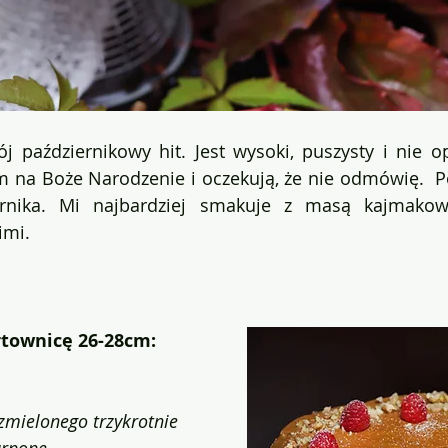
j październikowy hit. Jest wysoki, puszysty i nie 
m na Boże Narodzenie i oczekują, że nie odmówię.  Po
ernika. Mi najbardziej smakuje z masą kajmakow
imi.
rtownicę 26-28cm:
 zmielonego trzykrotnie