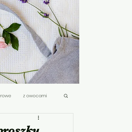
drowe
z owocami
proszku