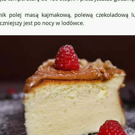
nik polej masą kajmakową, polewą czekoladową l
zniejszy jest po nocy w lodówce.