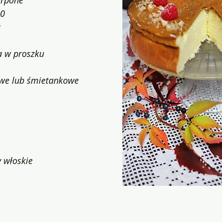
arpone
30
u
a w proszku
owe lub śmietankowe
 włoskie