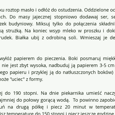
 roztop masło i odłóż do ostudzenia. Oddzielone od b
ch. Do masy jajecznej stopniowo dodawaj ser, se
zek budyniowy. Miksuj tylko do połączenia składn
ką strużką. Na koniec wsyp mleko w proszku i dokł
rudek. Białka ubij z odrobiną soli. Wmieszaj je de
wyłóż papierem do pieczenia. Boki posmaruj miękk
 nie jest zbyt wysoka, nadbuduj ją papierem 3-5 cm 
tego papieru i przyklej ją do natłuszczonych boków) 
oże "uciec" z formy.
zej do 190 stopni. Na dnie piekarnika umieść nacz
jmniej do połowy gorącą wodą.  To powinno zapobiec
uń na drugą półkę i piecz 20 minut w temperatu
sz temperaturę do 150 stopni i piecz jeszcze godzinę