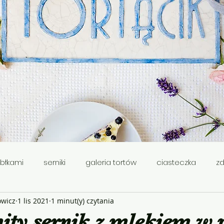
abłkami
serniki
galeria tortów
ciasteczka
z
wicz
1 lis 2021
1 minut(y) czytania
ie
smażone
babki
Wielkanoc
ty sernik z mlekiem w 