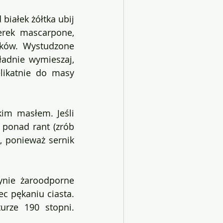
iałek żółtka ubij 
rek mascarpone, 
ików. Wystudzone 
adnie wymieszaj, 
likatnie do masy 
im masłem. Jeśli 
ponad rant (zrób 
, ponieważ sernik 
ynie żaroodporne 
 pękaniu ciasta. 
rze 190 stopni. 
.