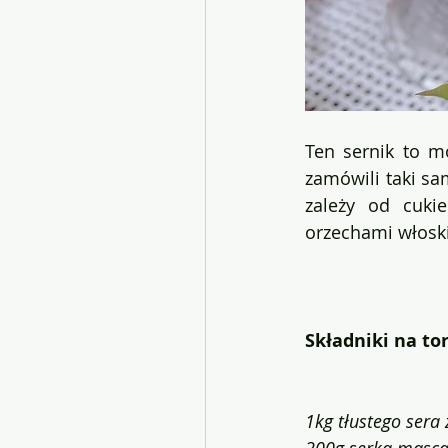
Ten sernik to mó
zamówili taki sa
zależy od cuki
orzechami włosk
Składniki na to
1kg tłustego sera