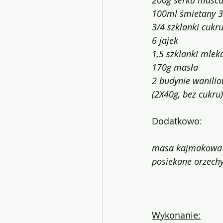
200g serka masc
100ml śmietany 
3/4 szklanki cukr
6 jajek
1,5 szklanki mlek
170g masła
2 budynie wanili
(2X40g, bez cukru)
Dodatkowo:
masa kajmakowa
posiekane orzechy
Wykonanie: