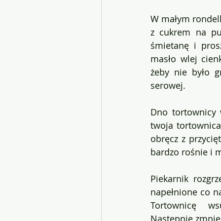
W małym rondelku
z cukrem na pu
śmietanę i pros
masło wlej cien
żeby nie było g
serowej.
Dno tortownicy 
twoja tortownica
obręcz z przycię
bardzo rośnie i m
Piekarnik rozgr
napełnione co na
Tortownicę  ws
Następnie zmniej