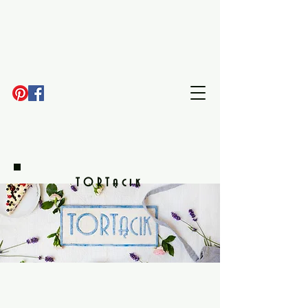
TORTącik