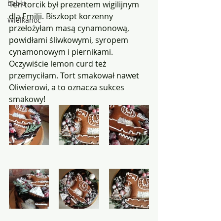
babki
Ten torcik był prezentem wigilijnym 
dla Emilii. Biszkopt korzenny 
Wielkanoc
przełożyłam masą cynamonową, 
powidłami śliwkowymi, syropem 
cynamonowym i piernikami. 
Oczywiście lemon curd też 
przemyciłam. Tort smakował nawet 
Oliwierowi, a to oznacza sukces 
smakowy!