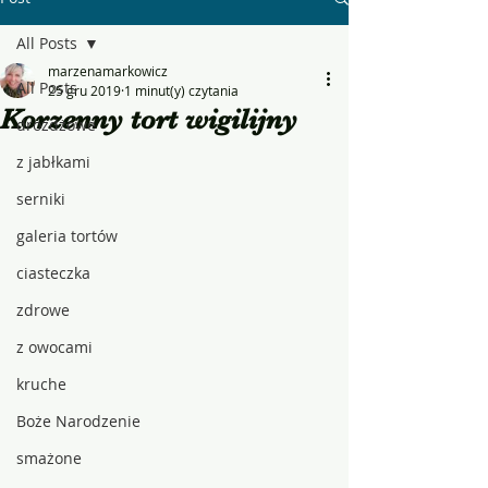
All Posts
marzenamarkowicz
All Posts
25 gru 2019
1 minut(y) czytania
Korzenny tort wigilijny
drożdżowe
z jabłkami
serniki
galeria tortów
ciasteczka
zdrowe
z owocami
kruche
Boże Narodzenie
smażone