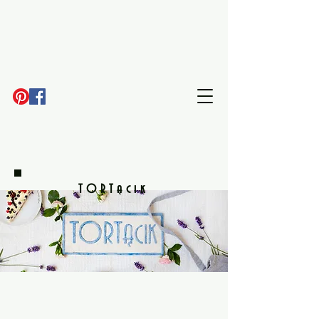
TORTącik