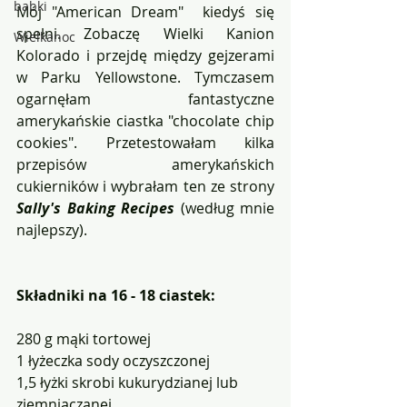
babki
Mój "American Dream"  kiedyś się 
spełni. Zobaczę Wielki Kanion 
Wielkanoc
Kolorado i przejdę między gejzerami 
w Parku Yellowstone. Tymczasem 
ogarnęłam fantastyczne 
amerykańskie ciastka "chocolate chip 
cookies". Przetestowałam kilka 
przepisów amerykańskich 
cukierników i wybrałam ten ze strony 
Sally's Baking Recipes
 (według mnie 
najlepszy). 
Składniki na 16 - 18 ciastek:
280 g mąki tortowej
1 łyżeczka sody oczyszczonej
1,5 łyżki skrobi kukurydzianej lub 
ziemniaczanej