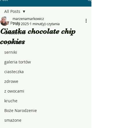
All Posts
marzenamarkowicz
All Posts
7 sty 2025
1 minut(y) czytania
Ciastka chocolate chip
drożdżowe
cookies
z jabłkami
serniki
galeria tortów
ciasteczka
zdrowe
z owocami
kruche
Boże Narodzenie
smażone