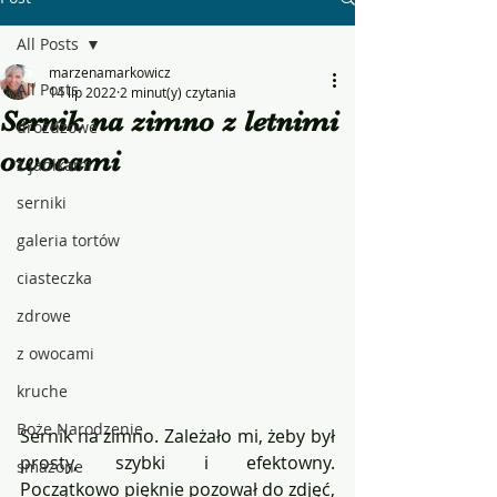
All Posts
marzenamarkowicz
All Posts
14 lip 2022
2 minut(y) czytania
Sernik na zimno z letnimi
drożdżowe
owocami
z jabłkami
serniki
galeria tortów
ciasteczka
zdrowe
z owocami
kruche
Boże Narodzenie
Sernik na zimno. Zależało mi, żeby był 
prosty, szybki i efektowny. 
smażone
Początkowo pięknie pozował do zdjęć, 