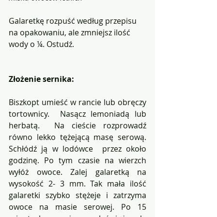
Galaretkę rozpuść według przepisu 
na opakowaniu, ale zmniejsz ilość 
wody o ¼. Ostudź. 
Złożenie sernika:
Biszkopt umieść w rancie lub obręczy 
tortownicy.  Nasącz lemoniadą lub 
herbatą.  Na cieście rozprowadź 
równo lekko tężejącą masę serową. 
Schłódź ją w lodówce  przez około  
godzinę. Po tym czasie na wierzch 
wyłóż owoce. Zalej galaretką na 
wysokość 2- 3 mm. Tak mała ilość 
galaretki szybko stężeje i zatrzyma 
owoce na masie serowej. Po 15 