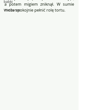
babki
a potem migiem zniknął. W sumie 
może spokojnie pełnić rolę tortu.
Wielkanoc