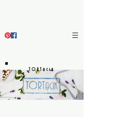
TORTącik