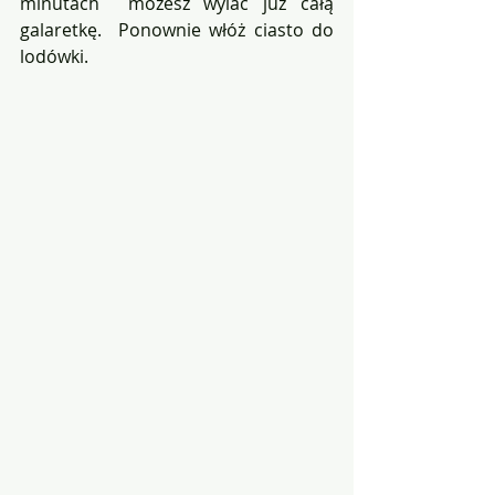
minutach  możesz wylać już całą 
galaretkę.  Ponownie włóż ciasto do 
lodówki.