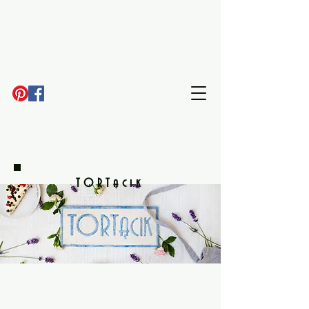
TORTącik