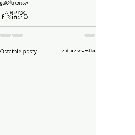
babki
galeria tortów
Wielkanoc
Ostatnie posty
Zobacz wszystkie