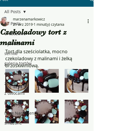
All Posts
marzenamarkowicz
All Posts
21 wrz 2019
1 minut(y) czytania
Czekoladowy tort z
drożdżowe
malinami
z jabłkami
Tort dla sześciolatka, mocno 
serniki
czekoladowy z malinami i żelką 
galeria tortów
brzoskwiniową.
ciasteczka
zdrowe
z owocami
kruche
Boże Narodzenie
smażone