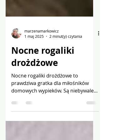
marzenamarkowicz
1 maj 2025
2 minut(y) czytania
Nocne rogaliki
drożdżowe
Nocne rogaliki drożdżowe to
prawdziwa gratka dla miłośników
domowych wypieków. Są niebywale
delikatne, puszyste i wręcz
rozpływają się w...