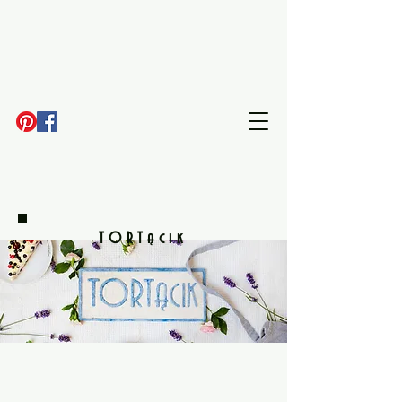
TORTącik