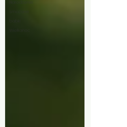
Narodzenie
smażone
babki
Wielkanoc