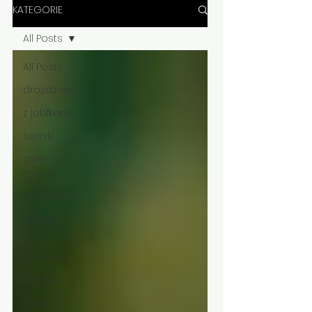
KATEGORIE
All Posts
All Posts
drożdżowe
z jabłkami
serniki
galeria
tortów
ciasteczka
zdrowe
z
owocami
kruche
Boże