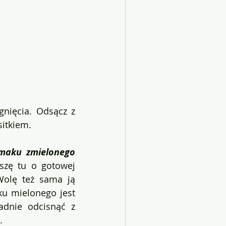
nięcia. Odsącz z 
itkiem.
maku zmielonego 
iszę tu o gotowej 
Wolę też sama ją 
u mielonego jest 
adnie
odcisnąć z 
.