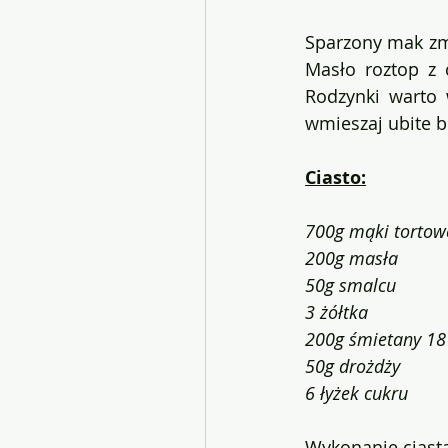
Sparzony mak zmi
Masło roztop z 
Rodzynki warto w
wmieszaj ubite b
Ciasto:
700g mąki tortow
200g masła
50g smalcu
3 żółtka
200g śmietany 18
50g drożdży
6 łyżek cukru
Wykonanie ciasta 