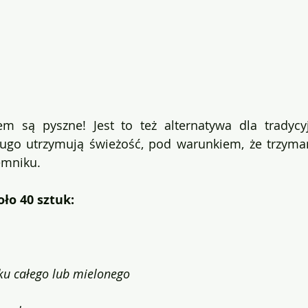
em są pyszne! Jest to też alternatywa dla tradyc
ługo utrzymują świeżość, pod warunkiem, że trzyman
emniku.
oło 40 sztuk:
u całego lub mielonego