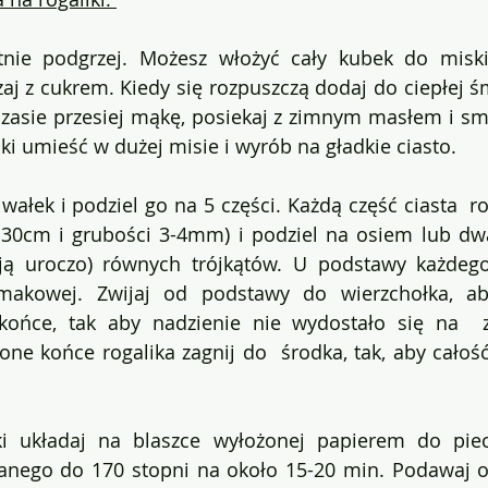
tnie podgrzej. Możesz włożyć cały kubek do miski
j z cukrem. Kiedy się rozpuszczą dodaj do ciepłej śm
zasie przesiej mąkę, posiekaj z zimnym masłem i sm
ki umieść w dużej misie i wyrób na gładkie ciasto. 
wałek i podziel go na 5 części. Każdą część ciasta  ro
 30cm i grubości 3-4mm) i podziel na osiem lub dwa
ają uroczo) równych trójkątów. U podstawy każdeg
makowej. Zwijaj od podstawy do wierzchołka, aby
końce, tak aby nadzienie nie wydostało się na  z
one końce rogalika zagnij do  środka, tak, aby całość 
i układaj na blaszce wyłożonej papierem do piec
zanego do 170 stopni na około 15-20 min. Podawaj 