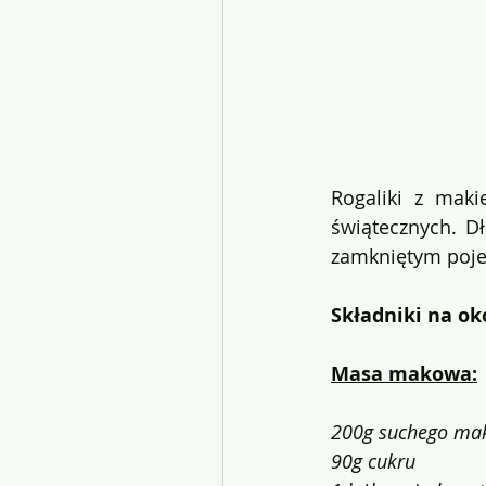
Rogaliki z maki
świątecznych. D
zamkniętym poj
Składniki na ok
Masa makowa:
200g suchego mak
90g cukru