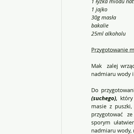
1 łyżka miodu na
1 jajko
30g masła
bakalie
25ml alkoholu
Przygotowanie m
Mak  zalej wrzą
nadmiaru wody i
Do przygotowan
(suchego), 
któr
masie z puszki,
przygotować  ze
sporym ułatwien
nadmiaru wody, np