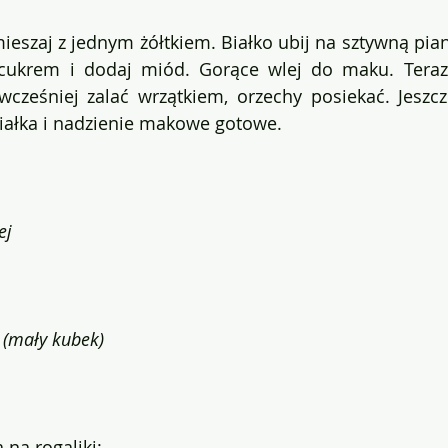
eszaj z jednym żółtkiem. Białko ubij na sztywną pianę
cukrem i dodaj miód. Gorące wlej do maku. Teraz 
cześniej zalać wrzątkiem, orzechy posiekać. Jeszcze
iałka i nadzienie makowe gotowe.
ej
 (mały kubek)
na rogaliki: 