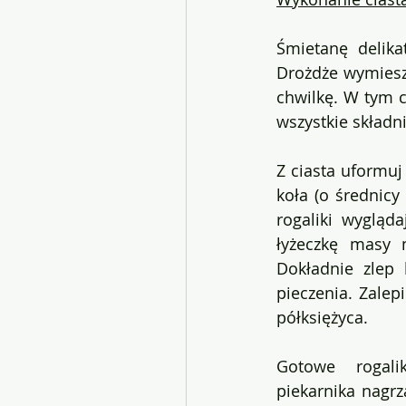
Śmietanę delika
Drożdże wymiesza
chwilkę. W tym c
wszystkie składni
Z ciasta uformuj 
koła (o średnicy
rogaliki wygląd
łyżeczkę masy 
Dokładnie zlep 
pieczenia. Zalepi
półksiężyca.
Gotowe  rogalik
piekarnika nagr