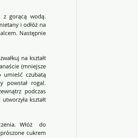
 z gorącą wodą. 
ietany i odłóż na 
alcem. Następnie 
zwałkuj na kształt 
naście (mniejsze 
o umieść czubatą 
 powstał rogal. 
ewnątrz podczas 
utworzyła kształt 
zenia. Włóż  do 
oprószone cukrem 