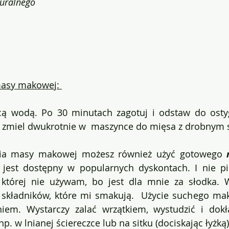
turalnego
asy makowej: 
cą wodą. Po 30 minutach zagotuj i odstaw do ostyg
 zmiel dwukrotnie w  maszynce do mięsa z drobnym s
ia masy makowej możesz również użyć gotowego 
y jest dostępny w popularnych dyskontach.
I nie p
 której nie używam, bo jest dla mnie za słodka. 
 składników, które mi smakują.  Użycie suchego mak
iem. Wystarczy zalać wrzątkiem, wystudzić i dokł
. w lnianej ściereczce lub na sitku (dociskając łyżką)