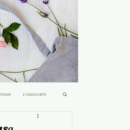
drowe
z owocami
asą