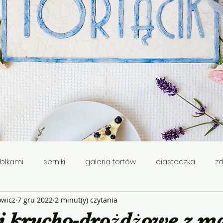
abłkami
serniki
galeria tortów
ciasteczka
z
wicz
7 gru 2022
2 minut(y) czytania
ie
smażone
babki
Wielkanoc
i krucho-drożdżowe z m