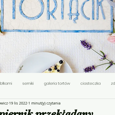
abłkami
serniki
galeria tortów
ciasteczka
z
wicz
19 lis 2022
1 minut(y) czytania
ie
smażone
babki
Wielkanoc
piernik przekładany