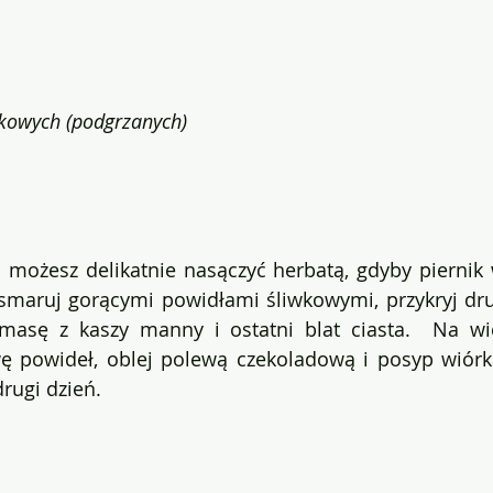
wkowych (podgrzanych)
a możesz delikatnie nasączyć herbatą, gdyby piernik 
smaruj gorącymi powidłami śliwkowymi, przykryj drug
masę z kaszy manny i ostatni blat ciasta.  Na wi
wę powideł, oblej polewą czekoladową i posyp wiór
rugi dzień.