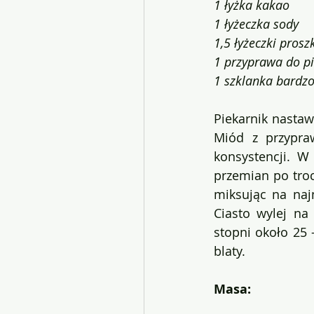
1 łyżka kakao
1 łyżeczka sody
1,5 łyżeczki prosz
1 przyprawa do pi
1 szklanka bardz
Piekarnik nastaw
Miód z przypraw
konsystencji. W
przemian po troc
miksując na naj
Ciasto wylej na
stopni około 25 
blaty. 
Masa: