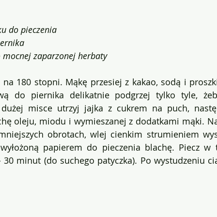
ku do pieczenia
ernika
o mocnej zaparzonej herbaty
 na 180 stopni. Mąkę przesiej z kakao, sodą i proszk
ą do piernika delikatnie podgrzej tylko tyle, żeb
 dużej misce utrzyj jajka z cukrem na puch, nast
hę oleju, miodu i wymieszanej z dodatkami mąki. Na 
mniejszych obrotach, wlej cienkim strumieniem wys
 wyłożoną papierem do pieczenia blachę. Piecz w 
- 30 minut (do suchego patyczka). Po wystudzeniu cia