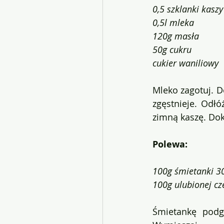
0,5 szklanki kasz
0,5l mleka
120g masła
50g cukru
cukier waniliowy
Mleko zagotuj. D
zgęstnieje. Odł
zimną kaszę. Dok
Polewa:
100g śmietanki 3
100g ulubionej cz
Śmietankę podg