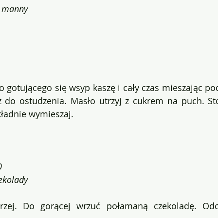
y manny
o gotującego się wsyp kaszę i cały czas mieszając po
óż do ostudzenia. Masło utrzyj z cukrem na puch. S
ładnie wymieszaj. 
0
ekolady
rzej. Do gorącej wrzuć połamaną czekoladę. Odcz