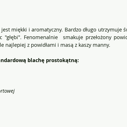
ą jest miękki i aromatyczny. Bardzo długo utrzymuje ś
c "głębi". Fenomenalnie  smakuje przełożony powi
le najlepiej z powidłami i masą z kaszy manny. 
tandardową blachę prostokątną:
ortowej