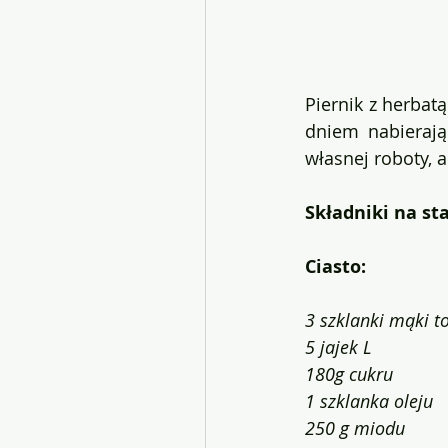
Piernik z herbat
dniem nabierają
własnej roboty, a
Składniki na s
Ciasto:
3 szklanki mąki t
5 jajek L
180g cukru
1 szklanka oleju
250 g miodu