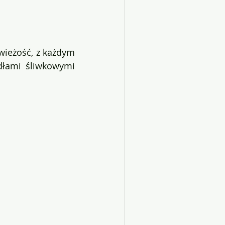
wieżość, z każdym 
dłami śliwkowymi 