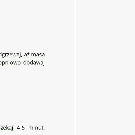
dgrzewaj, aż masa 
topniowo dodawaj 
ekaj 4-5 minut. 