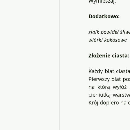
Wymieszaj. 
Dodatkowo:
słoik powideł śli
wiórki kokosowe
Złożenie ciasta:
Każdy blat ciast
Pierwszy blat po
na którą wyłóż 
cieniutką warst
Krój dopiero na d