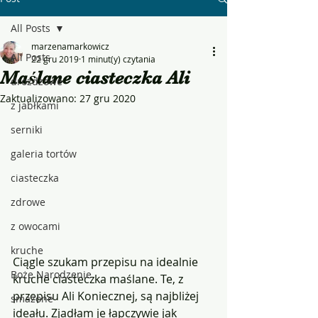
All Posts
marzenamarkowicz
All Posts
22 gru 2019
1 minut(y) czytania
Maślane ciasteczka Ali
drożdżowe
Zaktualizowano:
27 gru 2020
z jabłkami
serniki
galeria tortów
ciasteczka
zdrowe
z owocami
kruche
Ciągle szukam przepisu na idealnie 
Boże Narodzenie
kruche ciasteczka maślane. Te, z 
przepisu Ali Koniecznej, są najbliżej 
smażone
ideału. Zjadłam je łapczywie jak 