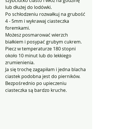
szybciutko ciasto i włóż na godzinę 
lub dłużej do lodówki.
Po schłodzeniu rozwałkuj na grubość 
4 - 5mm i wykrawaj ciasteczka 
foremkami. 
Możesz posmarować wierzch 
białkiem i posypać grubym cukrem.
Piecz w temperaturze 180 stopni 
około 10 minut lub do lekkiego 
zrumienienia. 
Ja się trochę zagapiłam i jedna blacha 
ciastek podobna jest do pierników. 
Bezpośrednio po upieczeniu 
ciasteczka są bardzo kruche.