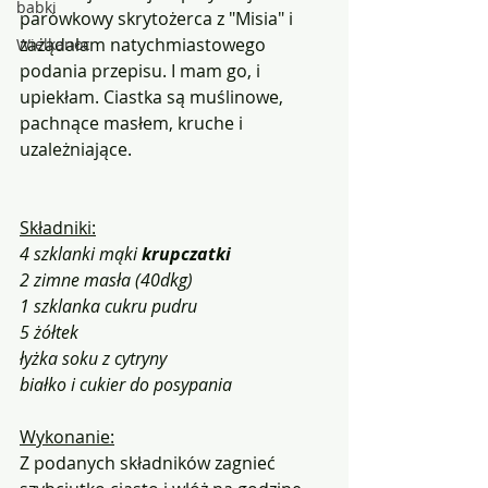
babki
parówkowy skrytożerca z "Misia" i 
zażądałam natychmiastowego 
Wielkanoc
podania przepisu. I mam go, i 
upiekłam. Ciastka są muślinowe, 
pachnące masłem, kruche i 
uzależniające.
Składniki:
4 szklanki mąki 
krupczatki
2 zimne masła (40dkg)
1 szklanka cukru pudru
5 żółtek
łyżka soku z cytryny
białko i cukier do posypania
Wykonanie:
Z podanych składników zagnieć 