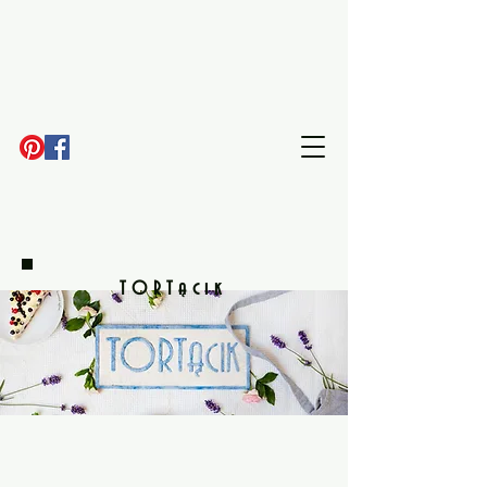
TORTącik