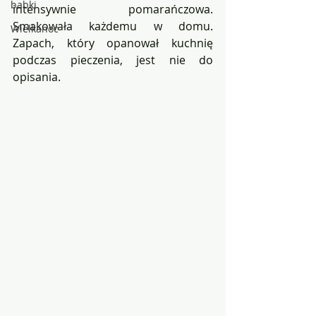
babki
intensywnie pomarańczowa. 
Smakowała każdemu w domu. 
Wielkanoc
Zapach, który opanował kuchnię 
podczas pieczenia, jest nie do 
opisania.