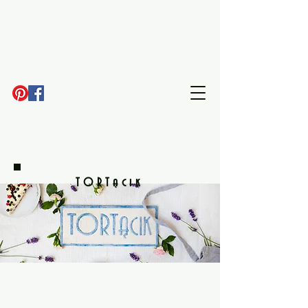
TORTącik