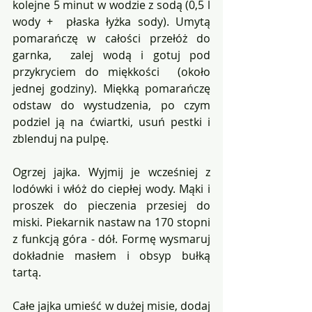
kolejne 5 minut w wodzie z sodą (0,5 l 
wody +  płaska łyżka sody). Umytą 
pomarańczę w całości przełóż do 
garnka,  zalej wodą i gotuj pod 
przykryciem do miękkości  (około 
jednej godziny). Miękką pomarańczę 
odstaw do wystudzenia, po czym 
podziel ją na ćwiartki, usuń pestki i 
zblenduj na pulpę. 
Ogrzej jajka. Wyjmij je wcześniej z 
lodówki i włóż do ciepłej wody. Mąki i 
proszek do pieczenia przesiej do 
miski. Piekarnik nastaw na 170 stopni 
z funkcją góra - dół. Formę wysmaruj 
dokładnie masłem i obsyp bułką 
tartą.
Całe jajka umieść w dużej misie, dodaj 