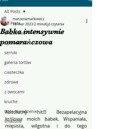
All Posts
marzenamarkowicz
All Posts
18 mar 2023
2 minut(y) czytania
Babka intensywnie
drożdżowe
pomarańczowa
z jabłkami
serniki
galeria tortów
ciasteczka
zdrowe
z owocami
kruche
Boże Narodzenie
Absolutny hit!!! Bezapelacyjna 
królowa moich babek. Wspaniała, 
smażone
mięsista, wilgotna i do tego 