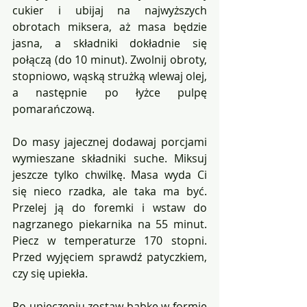
cukier i ubijaj na najwyższych 
obrotach miksera, aż masa będzie 
jasna, a składniki dokładnie się 
połączą (do 10 minut). Zwolnij obroty, 
stopniowo, wąską strużką wlewaj olej, 
a następnie po łyżce pulpę 
pomarańczową.
Do masy jajecznej dodawaj porcjami 
wymieszane składniki suche. Miksuj 
jeszcze tylko chwilkę. Masa wyda Ci 
się nieco rzadka, ale taka ma być. 
Przelej ją do foremki i wstaw do 
nagrzanego piekarnika na 55 minut. 
Piecz w temperaturze 170 stopni. 
Przed wyjęciem sprawdź patyczkiem, 
czy się upiekła. 
Po upieczeniu zostaw babkę w formie 